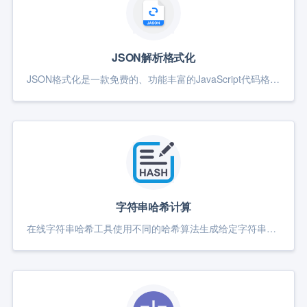
JSON解析格式化
JSON格式化是一款免费的、功能丰富的JavaScript代码格式化工具。它可以帮助用户快速对Json字符串进行格式化，使其更加易于阅读和理解。 JSON格式化采用了最先进的JavaScript数据处理技术和设计，拥有强大的字符替换、语法高亮、智能提示等功能。它可以将Json字符串中的特殊符号、数字、日期和时间等字段轻松抽出，并进行统一排版。 JSON格式化操作简单易用，只需打开应用程序，点击“确定”按钮即可完成格式化。 JSON格式化是一款非常出色的JavaScript代码格式化工具，适合各类人群使用
字符串哈希计算
在线字符串哈希工具使用不同的哈希算法生成给定字符串的哈希值。使用多种算法（包括MD5、SHA1、SHA256、SHA512等）为任何文本生成安全哈希值。 我们的在线文本哈希计算器为安全和验证目的提供即时加密哈希生成。