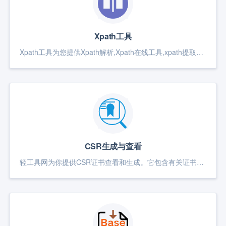
Xpath工具
Xpath工具为您提供Xpath解析,Xpath在线工具,xpath提取html,xpath定位测试,根据xpath寻找网页图片、html超链接等元素,根据标签名,属性寻找元素,可在实时测试的xpath在线工具
CSR生成与查看
轻工具网为你提供CSR证书查看和生成。它包含有关证书请求者的信息，如组织名称、域名等，以及公钥。