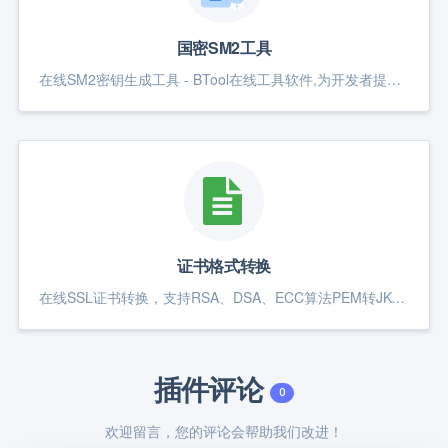
国密SM2工具
在线SM2密钥生成工具 - BTool在线工具软件,为开发者提供方便。 SM2是中国国家密码管理局颁布的中国商用公钥密码标准算法(一种非对称加密算法),SM2采用的是ECC 256位的一种椭圆曲线的加密算法,其密钥长度256bit，包含数字签名、密钥交换和公钥加密，用于替换RSA/DH/ECDSA/ECDH等国际算法。
证书格式转换
在线SSL证书转换，支持RSA、DSA、ECC算法PEM转JKS格式、JKS转PEM格式、PEM转PFX格式、PFX转PEM格式和JSK与PFX互相转换；可设置显示JKS/PKCS12证书（friendly name）别名，JKS与PKCS12相互转换时，可重置加密密码和（friendly name）别名；PEM转JKS、PKCS12格式时，服务器证书为必填，中间证书和根证书选填，建议填至服务器证书和中间证书。
插件评论
0
欢迎留言，您的评论会帮助我们改进！