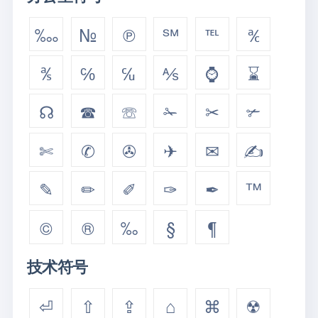
‱
№
℗
℠
℡
℀
℁
℅
℆
⅍
⌚
⌛
☊
☎
☏
✁
✂
✃
✄
✆
✇
✈
✉
✍
✎
✏
✐
✑
✒
™
©
®
‰
§
¶
技术符号
⏎
⇧
⇪
⌂
⌘
☢