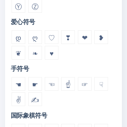
Ⓨ
Ⓩ
爱心符号
დ
ღ
♡
❣
❤
❥
❦
❧
♥
手符号
☚
☛
☜
☝
☞
☟
✌
✍
国际象棋符号