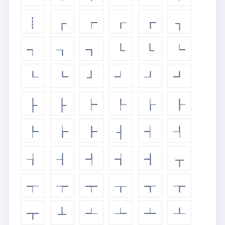
┋
┌
┍
┎
┏
┐
┑
┒
┓
└
└
┕
┖
┗
┘
┙
┚
┛
├
├
┝
┞
┟
┠
┡
┢
┣
┤
┥
┦
┧
┨
┩
┪
┫
┬
┭
┮
┯
┰
┱
┲
┳
┴
┵
┶
┷
┸