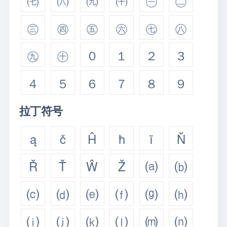
㈦
㈧
㈨
㈩
㊀
㊁
㊂
㊃
㊄
㊅
㊆
㊇
㊈
㊉
０
１
２
３
４
５
６
７
８
９
拉丁符号
ą
č
Ĥ
ħ
ĩ
Ň
Ř
Ť
Ŵ
Ž
⒜
⒝
⒞
⒟
⒠
⒡
⒢
⒣
⒤
⒥
⒦
⒧
⒨
⒩