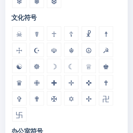
❄
❅
❆
文化符号
☠
☤
☥
☦
☧
☨
☩
☪
☫
☬
☮
☭
☯
☸
☽
☾
♕
♚
♛
✙
✚
✛
✜
✝
✞
✟
✠
✡
✢
卍
卐
办公室符号