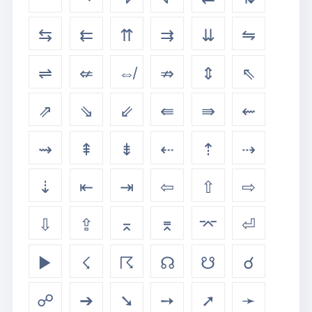
⇆
⇇
⇈
⇉
⇊
⇋
⇌
⇍
⇎
⇏
⇕
⇖
⇗
⇘
⇙
⇚
⇛
⇜
⇝
⇞
⇟
⇠
⇡
⇢
⇣
⇤
⇥
⇦
⇧
⇨
⇩
⇪
⌅
⌆
⌤
⏎
▶
☇
☈
☊
☋
☌
☍
➔
➘
➙
➚
➛