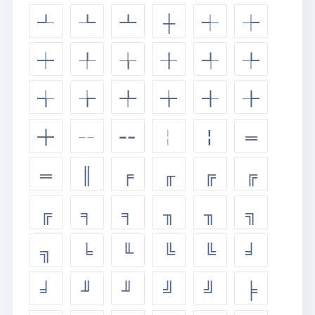
┹
┺
┻
┼
┽
┾
┿
╀
╁
╂
╃
╄
╅
╆
╇
╈
╉
╊
╋
╌
╍
╎
╏
═
═
║
╒
╓
╔
╔
╔
╕
╕
╖
╖
╗
╗
╘
╙
╚
╚
╛
╛
╜
╜
╝
╝
╞