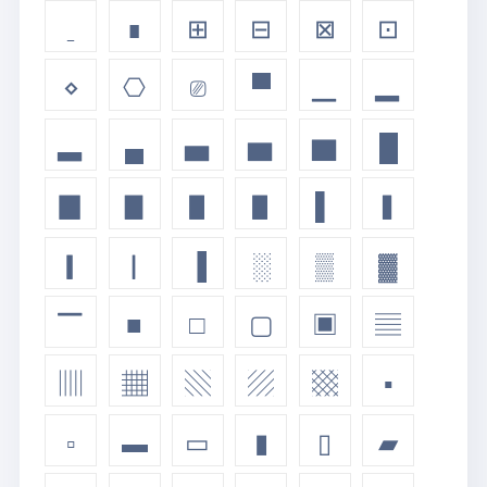
ˍ
∎
⊞
⊟
⊠
⊡
⋄
⎔
⎚
▀
▁
▂
▃
▄
▅
▆
▇
█
▉
▊
▋
▋
▌
▍
▎
▏
▐
░
▒
▓
▔
■
□
▢
▣
▤
▥
▦
▧
▨
▩
▪
▫
▬
▭
▮
▯
▰