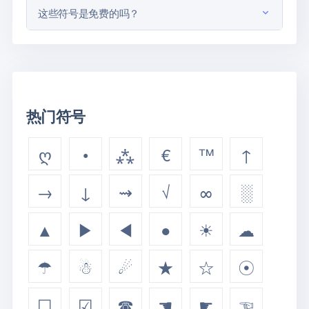
这些符号是免费的吗？
热门符号
ღ
•
⁂
€
™
↑
→
↓
⇝
√
∞
░
▲
▶
◀
●
☀
☁
☂
☃
☄
★
☆
☉
☐
☑
☎
☚
☛
☜