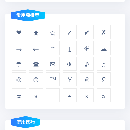
常用项推荐
❤
★
☆
✓
✔
✗
→
←
↑
↓
☀
☁
☂
☎
✉
✈
♪
♫
©
®
™
¥
€
£
∞
√
±
÷
×
≈
使用技巧