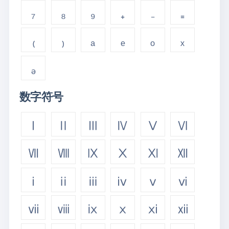
₇
₈
₉
₊
₋
₌
₍
₎
ₐ
ₑ
ₒ
ₓ
ₔ
数字符号
Ⅰ
Ⅱ
Ⅲ
Ⅳ
Ⅴ
Ⅵ
Ⅶ
Ⅷ
Ⅸ
Ⅹ
Ⅺ
Ⅻ
ⅰ
ⅱ
ⅲ
ⅳ
ⅴ
ⅵ
ⅶ
ⅷ
ⅸ
ⅹ
ⅺ
ⅻ