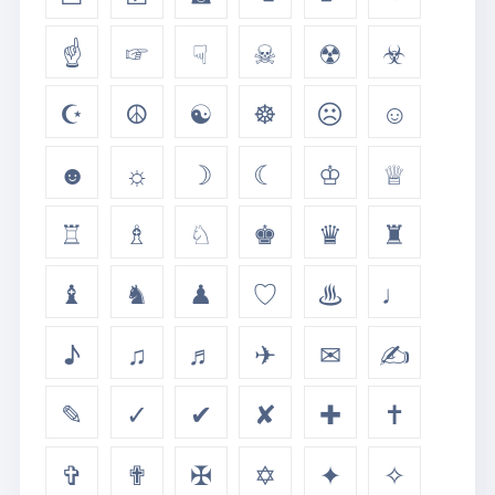
☝
☞
☟
☠
☢
☣
☪
☮
☯
☸
☹
☺
☻
☼
☽
☾
♔
♕
♖
♗
♘
♚
♛
♜
♝
♞
♟
♡
♨
♩
♪
♫
♬
✈
✉
✍
✎
✓
✔
✘
✚
✝
✞
✟
✠
✡
✦
✧