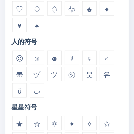
♡
♢
♤
♧
♣
♦
♥
♠
人的符号
☹
☺
☻
☿
♀
♂
〠
ヅ
ツ
㋡
웃
유
ü
ت
星星符号
★
☆
✡
✦
✧
✩