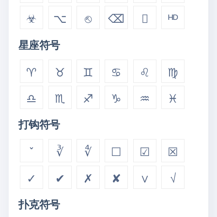
☣
⌥
⎋
⌫

ᴴᴰ
星座符号
♈
♉
♊
♋
♌
♍
♎
♏
♐
♑
♒
♓
打钩符号
ˇ
∛
∜
☐
☑
☒
✓
✔
✗
✘
∨
√
扑克符号