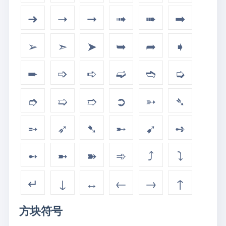
➜
➝
➞
➟
➠
➡
➢
➣
➤
➥
➦
➧
➨
➩
➪
➫
➬
➭
➮
➯
➱
➲
➳
➴
➵
➶
➷
➸
➹
➺
➻
➼
➽
➾
⤴
⤵
↵
↓
↔
←
→
↑
方块符号