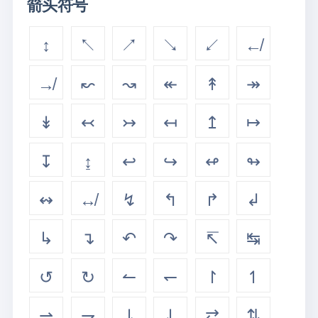
箭头符号
↕
↖
↗
↘
↙
↚
↛
↜
↝
↞
↟
↠
↡
↢
↣
↤
↥
↦
↧
↨
↩
↪
↫
↬
↭
↮
↯
↰
↱
↲
↳
↴
↶
↷
↸
↹
↺
↻
↼
↽
↾
↿
⇀
⇁
⇂
⇃
⇄
⇅