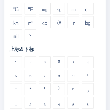
℃
℉
㎎
㎏
㎜
㎝
㎞
㎡
㏄
㏎
㏑
㏒
㏕
°
上标&下标
¹
²
³
⁰
ⁱ
⁴
⁵
⁶
⁷
⁸
⁹
⁺
⁻
⁼
⁽
⁾
ⁿ
₀
₁
₂
₃
₄
₅
₆