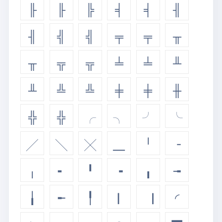
╟
╟
╠
╡
╡
╢
╢
╣
╣
╤
╤
╥
╥
╦
╦
╧
╧
╨
╨
╩
╩
╪
╪
╫
╬
╬
╭
╮
╯
╰
╱
╲
╳
╴
╵
╶
╷
╸
╹
╺
╻
╼
╽
╾
╿
▏
▕
◜