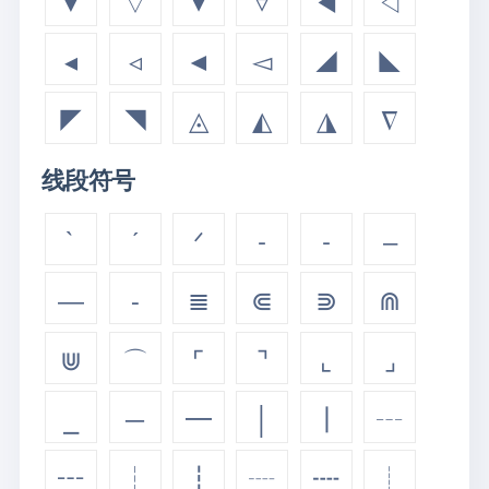
▼
▽
▾
▿
◀
◁
◂
◃
◄
◅
◢
◣
◤
◥
◬
◭
◮
∇
线段符号
`
ˊ
ᐟ
‐
‑
‒
―
⁃
≣
⋐
⋑
⋒
⋓
⌒
⌜
⌝
⌞
⌟
⎯
─
━
│
┃
┄
┅
┆
┇
┈
┉
┊