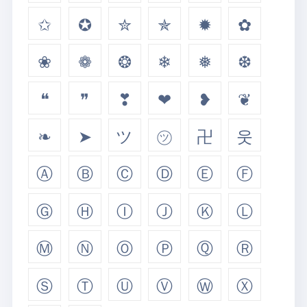
✩
✪
✮
✯
✹
✿
❀
❁
❂
❄
❅
❆
❝
❞
❣
❤
❥
❦
❧
➤
ツ
㋡
卍
웃
Ⓐ
Ⓑ
Ⓒ
Ⓓ
Ⓔ
Ⓕ
Ⓖ
Ⓗ
Ⓘ
Ⓙ
Ⓚ
Ⓛ
Ⓜ
Ⓝ
Ⓞ
Ⓟ
Ⓠ
Ⓡ
Ⓢ
Ⓣ
Ⓤ
Ⓥ
Ⓦ
Ⓧ