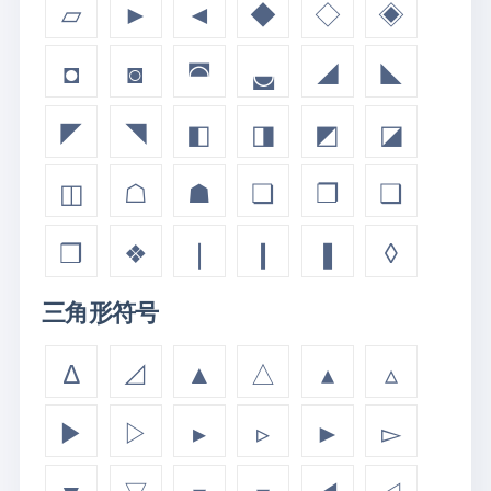
▱
►
◄
◆
◇
◈
◘
◙
◚
◛
◢
◣
◤
◥
◧
◨
◩
◪
◫
☖
☗
❏
❐
❑
❒
❖
❘
❙
❚
◊
三角形符号
∆
⊿
▲
△
▴
▵
▶
▷
▸
▹
►
▻