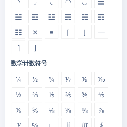
◝
◞
◟
◠
◡
☰
☱
☲
☳
☴
☵
☶
☷
✕
≡
⌈
⌊
—
⌉
⌋
数学计数符号
¼
½
¾
⅐
⅑
⅒
⅓
⅔
⅕
⅖
⅗
⅘
⅙
⅚
⅛
⅜
⅝
⅞
⅟
↉
∟
∬
∭
∮