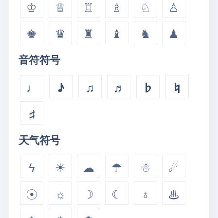
♔
♕
♖
♗
♘
♙
♚
♛
♜
♝
♞
♟
音符符号
♩
♪
♫
♬
♭
♮
♯
天气符号
ϟ
☀
☁
☂
☃
☄
☉
☼
☽
☾
♁
♨