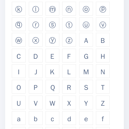
ⓚ
ⓛ
ⓜ
ⓝ
ⓞ
ⓟ
ⓠ
ⓡ
ⓢ
ⓣ
ⓤ
ⓥ
ⓦ
ⓧ
ⓨ
ⓩ
Ａ
Ｂ
Ｃ
Ｄ
Ｅ
Ｆ
Ｇ
Ｈ
Ｉ
Ｊ
Ｋ
Ｌ
Ｍ
Ｎ
Ｏ
Ｐ
Ｑ
Ｒ
Ｓ
Ｔ
Ｕ
Ｖ
Ｗ
Ｘ
Ｙ
Ｚ
ａ
ｂ
ｃ
ｄ
ｅ
ｆ