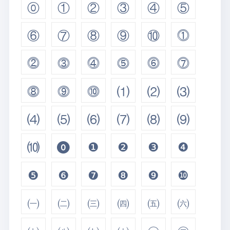
⓪
①
②
③
④
⑤
⑥
⑦
⑧
⑨
⑩
⓵
⓶
⓷
⓸
⓹
⓺
⓻
⓼
⓽
⓾
⑴
⑵
⑶
⑷
⑸
⑹
⑺
⑻
⑼
⑽
⓿
❶
❷
❸
❹
❺
❻
❼
❽
❾
❿
㈠
㈡
㈢
㈣
㈤
㈥