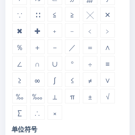
∵
∷
≦
≧
╳
✕
✖
✚
﹢
﹣
﹤
﹥
％
＋
－
／
＝
∧
∠
∩
∪
°
÷
≡
≥
∞
∫
≤
≠
∨
‰
‱
⊥
π
±
√
∑
∴
×
单位符号