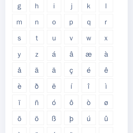
ｇ
ｈ
ｉ
ｊ
ｋ
ｌ
ｍ
ｎ
ｏ
ｐ
ｑ
ｒ
ｓ
ｔ
ｕ
ｖ
ｗ
ｘ
ｙ
ｚ
á
â
æ
à
å
ã
ä
ç
é
ê
è
ð
ë
í
î
ì
ï
ñ
ó
ô
ò
ø
õ
ö
ß
þ
ú
û