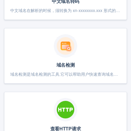
中文域名转码
中文域名在解析的时候，须转换为 xn-xxxxxxxx.xxx 形式的Punycode码。本工具支持GBK编码和Punycode编码的相互转换。
域名检测
域名检测是域名检测的工具,它可以帮助用户快速查询域名状态情况，需要的用户赶紧用起来 例如输入：qgj.cc 返回：------- IP地址: XXXXXXXX 响应时间: XXXXXXXX 返回状态码:XXXXXX
查看HTTP请求