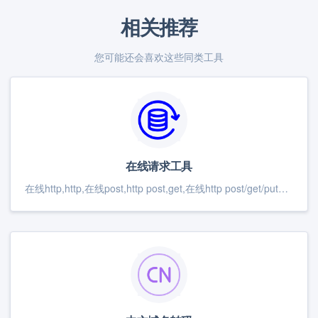
相关推荐
您可能还会喜欢这些同类工具
在线请求工具
在线http,http,在线post,http post,get,在线http post/get/put请求测试工具，提供带cookie和header的请求,返回header,提供海外接口测试,生成文档,生成markdown文档,并能生成curl请求