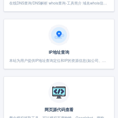
在线DNS查询/DNS解析 whois查询-工具简介 域名whois信息查询,查询域名的注册商,注册时间,DNS信息,域名持有者联系信息。 whois查询-使用说明 域名whois信息查询工具,输入待查...
IP地址查询
本站为用户提供IP地址查询定位和IP的资源信息(如公司、运营商等)查询,我的IP地址查询
网页源代码查看
爬虫模拟抓取工具，可以模拟百度蜘蛛、Googlebot、搜狗蜘蛛、360蜘蛛、Bingbot等常见搜索引擎的网页抓取行为。利用该工具抓取指定的网页，可以查看网页的响应头信息以及源文件内容。