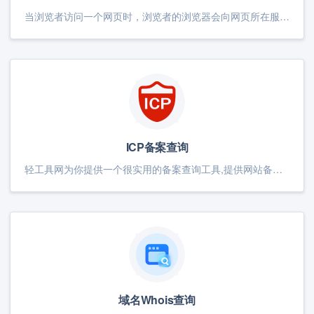
当浏览者访问一个网页时，浏览者的浏览器会向网页所在服务器发出请求。当浏览器接收并显示网页前，此网页所在的服务器会返回一个包含HTTP状态码的信息头（server header）用以响应浏览器的请求。
ICP备案查询
轻工具网为你提供一个很实用的备案查询工具,提供网站备案查询、icp备案查询、域名备案查询、工信部备案查询、公安备案查询、接入商信息查询等功能以及备案证书下载和功能定制的服务。
域名Whois查询