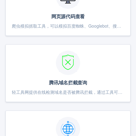
网页源代码查看
爬虫模拟抓取工具，可以模拟百度蜘蛛、Googlebot、搜狗蜘蛛、360蜘蛛、Bingbot等常见搜索引擎的网页抓取行为。利用该工具抓取指定的网页，可以查看网页的响应头信息以及源文件内容。
腾讯域名拦截查询
轻工具网提供在线检测域名是否被腾讯拦截，通过工具可以快速了解域名是否被拦截