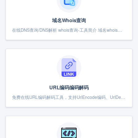
域名Whois查询
在线DNS查询/DNS解析 whois查询-工具简介 域名whois信息查询,查询域名的注册商,注册时间,DNS信息,域名持有者联系信息。 whois查询-使用说明 域名whois信息查询工具,输入待查...
URL编码编码解码
免费在线URL编码解码工具，支持UrlEncode编码、UrlDecode解码、URL转码、URL格式化、URL百分号转义、URL解密，无需下载，打开即用，快速完成在线URL编码解码互转。