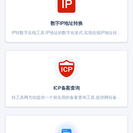
数字IP地址转换
IP转数字在线工具:IP地址的数字化形式,实现在线IP地址转Int数字,Int数字转IP地址,在线IP地址转Int数字格式,同时支持数字转IP地址格式,在线IP地址和Int数字互相转换工具
ICP备案查询
轻工具网为你提供一个很实用的备案查询工具,提供网站备案查询、icp备案查询、域名备案查询、工信部备案查询、公安备案查询、接入商信息查询等功能以及备案证书下载和功能定制的服务。